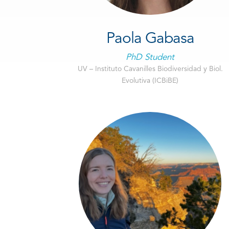
Paola Gabasa
PhD Student
UV – Instituto Cavanilles Biodiversidad y Biol.
Evolutiva (ICBiBE)