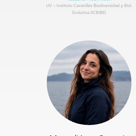
UV – Instituto Cavanilles Biodiversidad y Biol.
Evolutiva (ICBiBE)