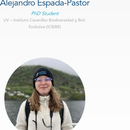
Alejandro Espada-Pastor
PhD Student
UV – Instituto Cavanilles Biodiversidad y Biol.
Evolutiva (ICBiBE)