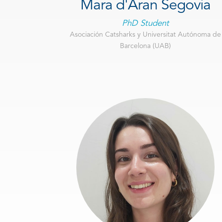
Mara d'Aran Segovia
PhD Student
Asociación Catsharks y Universitat Autónoma de
Barcelona (UAB)