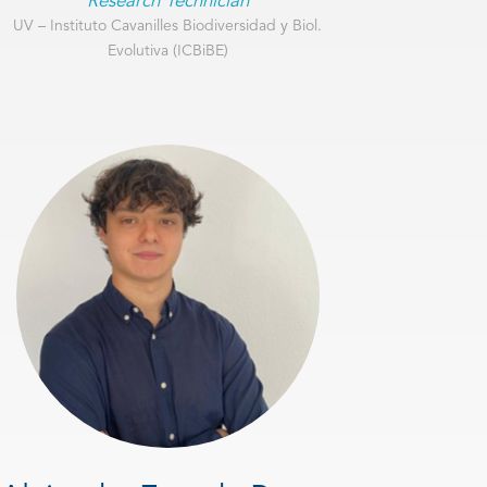
Research Technician
UV – Instituto Cavanilles Biodiversidad y Biol.
Evolutiva (ICBiBE)