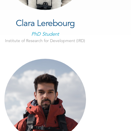
Clara Lerebourg
PhD Student
Institute of Research for Development (IRD)