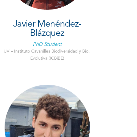
Javier Menéndez-
Blázquez
PhD Student
UV – Instituto Cavanilles Biodiversidad y Biol.
Evolutiva (ICBiBE)